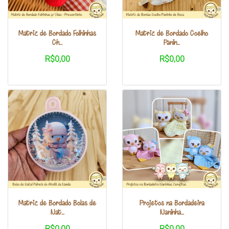
Matriz de Bordado Folhinhas
Matriz de Bordado Coelho
Ch...
Panin...
R$0,00
R$0,00
Matriz de Bordado Bolas de
Projetos na Bordadeira
Nat...
Naninha...
R$0,00
R$0,00