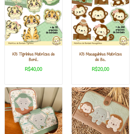
Kit Tigrinhos Matrizes de
Kit Macaquinhos Matrizes
Bord...
de Bo...
R$40,00
R$20,00