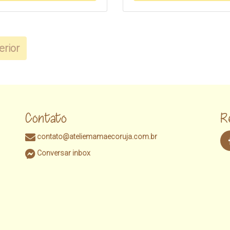
erior
Contato
R
contato@ateliemamaecoruja.com.br
Conversar inbox