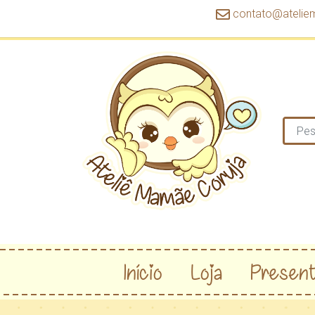
contato@atelie
Início
Loja
Present